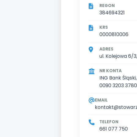
REGON
384694321
KRS
0000810006
ADRES
ul. Kolejowa 6/
NR KONTA
ING Bank Śląski,
0090 3203 3780
EMAIL
kontakt@stowarz
TELEFON
661 077 750